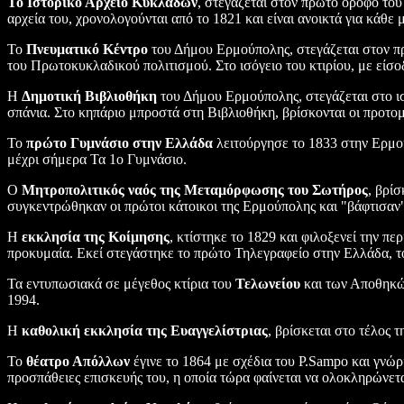
Το Ιστορικό Αρχείο Κυκλάδων
, στεγάζεται στον πρώτο όροφο το
αρχεία του, χρονολογούνται από το 1821 και είναι ανοικτά για κάθε 
Το
Πνευματικό Κέντρο
του Δήμου Ερμούπολης, στεγάζεται στον πρώ
του Πρωτοκυκλαδικού πολιτισμού. Στο ισόγειο του κτιρίου, με είσο
Η
Δημοτική Βιβλιοθήκη
του Δήμου Ερμούπολης, στεγάζεται στο ισό
σπάνια. Στο κηπάριο μπροστά στη Βιβλιοθήκη, βρίσκονται οι προτο
Το
πρώτο Γυμνάσιο στην Ελλάδα
λειτούργησε το 1833 στην Ερμού
μέχρι σήμερα Τα 1ο Γυμνάσιο.
Ο
Μητροπολιτικός ναός της Μεταμόρφωσης του Σωτήρος
, βρί
συγκεντρώθηκαν οι πρώτοι κάτοικοι της Ερμούπολης και "βάφτισαν" 
Η
εκκλησία της Κοίμησης
, κτίστηκε το 1829 και φιλοξενεί την 
προκυμαία. Εκεί στεγάστηκε το πρώτο Τηλεγραφείο στην Ελλάδα, 
Τα εντυπωσιακά σε μέγεθος κτίρια του
Τελωνείου
και των Αποθηκών
1994.
Η
καθολική εκκλησία της Ευαγγελίστριας
, βρίσκεται στο τέλος 
Το
θέατρο Απόλλων
έγινε το 1864 με σχέδια του P.Sampo και γνώρ
προσπάθειες επισκευής του, η οποία τώρα φαίνεται να ολοκληρώνετα