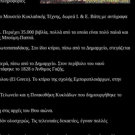
 πληροφορίες
 το Μουσείο Κυκλαδικής Τέχνης, δωρεά Ι. & Ε. Βάτη με αντίγραφα
Περιέχει 35.000 βιβλία, πολλά από τα οποία είναι πολύ παλιά και
τας Μπούμη-Παππά.
τοπαπαδάκης. Στο ίδιο κτίριο, πίσω από το Δημαρχείο, στεγάζεται
τερά, πίσω από το Δημαρχείο. Στον περίβολο του ναού
 τάφηκε το 1828 ο Άνθιμος Γαζής.
υλου (Εl Greco). Το κτίριο της σχολής Εμποροπλοιάρχων, στην
το Τελωνείο και η Πινακοθήκη Κυκλάδων που δημιουργήθηκε το
 στις αρχές του l9ου αιώνα.
όν ολοσχερώς. Τις τελευταίες δεκαετίες, έγιναν πολλές